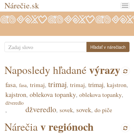
Nárečie.sk
Togg
navig
Hľadať v nárečiach
výrazy
Naposledy hľadané
trimaj
fasa
trimaj
trimaj
trimaj
kajstron
fasa
kajstron
oblekova topanky
oblekova topanky
džveredlo
džveredlo
sovek
sovek
do piče
v regiónoch
Nárečia