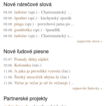
Nové nárečové slová
ladislav
(
spi
.) -
Charizmatický muž
08.08.
šporhet
(
spi
.) -
kuchynský sporák
08.08.
pinga
(
spi
.) -
povrchová jama po zavalení štôlne
08.08.
gomboška
(
spi
.) -
špendlík
08.08.
ladislav
(
spi
.) -
Charizmatický sex idol
08.08.
najnovšie slová
Nové ľudové piesne
Pomaly ďalej zájdeš
03.07.
Kolomika
(rus.)
20.06.
A jaka ja preveliká vyrosla
(šar.)
11.06.
Široký mosciček uhýna še
(šar.)
11.06.
Večar je večar je už še večareje
(šar.)
11.06.
najnovšie ľudovky
Partnerské projekty