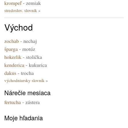
krompeľ
-
zemiak
stredoslov. slovník
Východ
zochab
-
nechaj
šparga
-
motúz
hokerlik
-
stolička
kenderica
-
kukurica
dakus
-
trocha
východniarsky slovník
Nárečie mesiaca
fertucha
- zástera
Moje hľadania