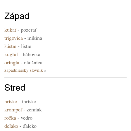
Západ
kukať
-
pozerať
trigovica
-
mikina
šústie
-
lístie
kugluf
-
bábovka
oringla
-
náušnica
západniarsky slovník
Stred
hrisko
-
ihrisko
krompeľ
-
zemiak
ročka
-
vedro
deľako
-
ďaleko